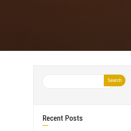
Search
Recent Posts