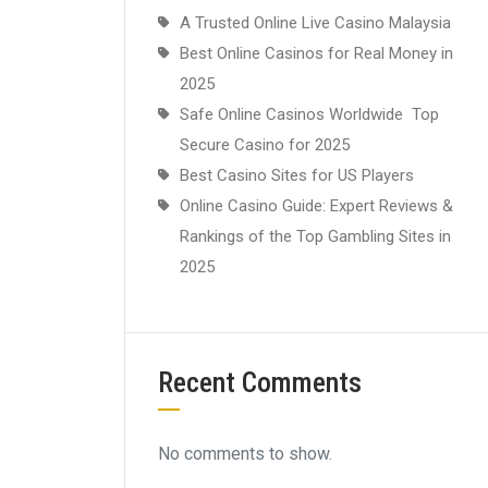
A Trusted Online Live Casino Malaysia
Best Online Casinos for Real Money in
2025
Safe Online Casinos Worldwide ️ Top
Secure Casino for 2025
Best Casino Sites for US Players
Online Casino Guide: Expert Reviews &
Rankings of the Top Gambling Sites in
2025
Recent Comments
No comments to show.