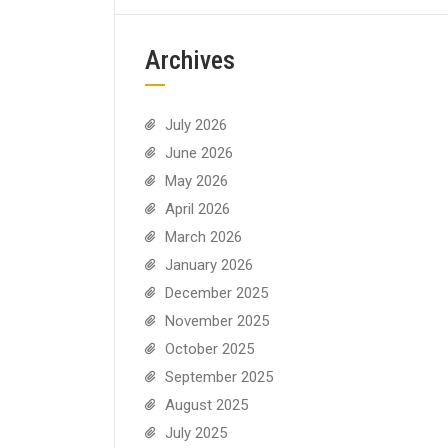
Archives
July 2026
June 2026
May 2026
April 2026
March 2026
January 2026
December 2025
November 2025
October 2025
September 2025
August 2025
July 2025